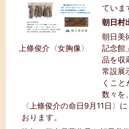
ていま
朝日村
朝日美
記念館
上條俊介〈女胸像〉
品を収
常設展
くこと
数々を
〈上條俊介の命日9月11日〉
おります。