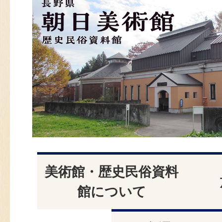
日
美
術
館
美術館・歴史民俗資料
館について