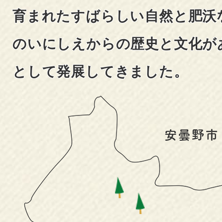
な
育まれたすばらしい自然と肥沃
と
のいにしえからの歴史と文化が
こ
として発展してきました。
ろ？