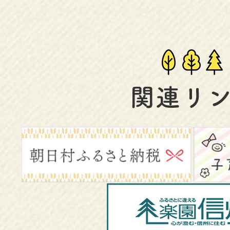
関
連
リ
ン
ク