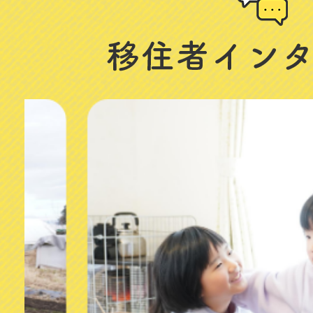
住
者
イ
2
枚
ン
目
タ
の
ビ
ス
ラ
ュ
イ
ー