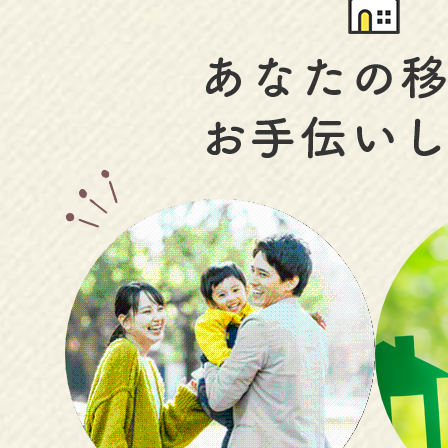
あ
な
た
の
移
住
を
お