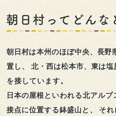
朝
日
村
朝日村は本州のほぼ中央、長野
っ
置し、
北・西は松本市、東は塩
て
を接しています。
ど
日本の屋根といわれる北アルプ
ん
接点に位置する鉢盛山と、 そ