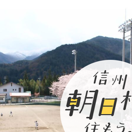
2
枚
目
の
ス
ラ
イ
ド