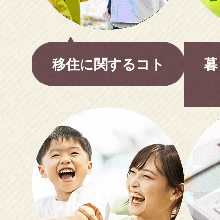
手
伝
い
移住に関するコト
暮
し
ま
す