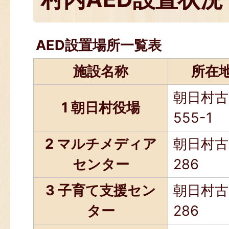
AED設置場所一覧表
施設名称
所在
朝日村古
1 朝日村役場
555-1
2 マルチメディア
朝日村古
センター
286
3 子育て支援セン
朝日村古
ター
286