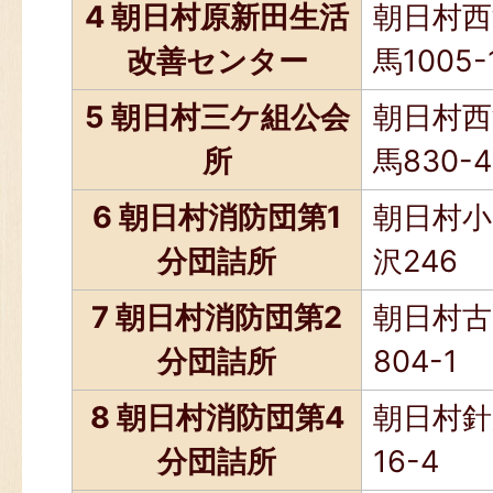
4 朝日村原新田生活
朝日村西
改善センター
馬1005-
5 朝日村三ケ組公会
朝日村西
所
馬830-4
6 朝日村消防団第1
朝日村小
分団詰所
沢246
7 朝日村消防団第2
朝日村古
分団詰所
804-1
8 朝日村消防団第4
朝日村針
分団詰所
16-4