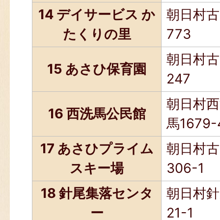
14 デイサービス か
朝日村古
たくりの里
773
朝日村古
15 あさひ保育園
247
朝日村西
16 西洗馬公民館
馬1679-
17 あさひプライム
朝日村古
スキー場
306-1
18 針尾集落センタ
朝日村針
ー
21-1