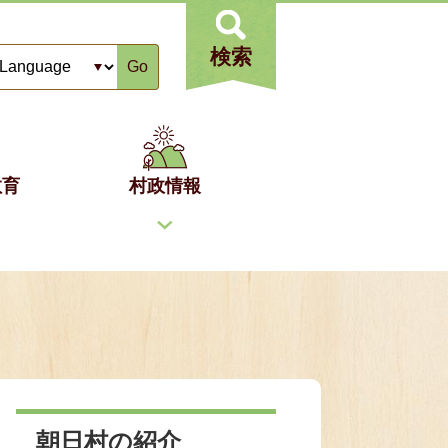
検索
Go
教育
村政情報
朝日村の紹介