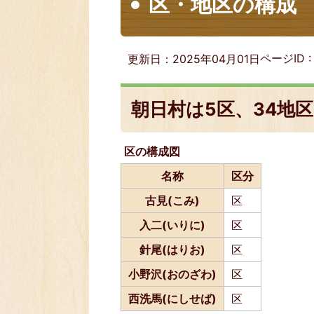
区・地区の構成
ページID 
更新日：2025年04月01日
朝日村は5区、34地
区の構成図
名称
区分
古見(こみ)
区
入二(いりに)
区
針尾(はりお)
区
小野沢(おのざわ)
区
西洗馬(にしせば)
区