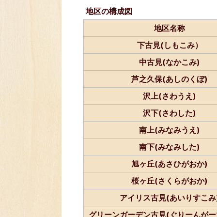
地区の構成図
地区名称
下古見(しもこみ）
中古見(なかこみ)
芦之久保(あしのくぼ)
沢上(さわうえ)
沢下(さわした)
南上(みなみうえ)
南下(みなみした)
旭ヶ丘(あさひがおか)
桜ヶ丘(さくらがおか)
アイリス古見(あいりすこみ
グリーンガーデン古見(ぐりーんがー