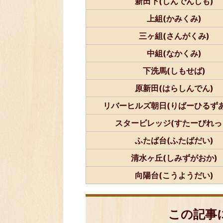
新田下(しんでんしも)
上組(かみくみ)
三ヶ組(さんがくみ)
中組(なかくみ)
下洗馬(しもせば)
原新田(はらしんでん)
リバーヒルズ朝日(りばーひるずあ
スタービレッジ(すたーびれっ
ふたば台(ふたばだい)
清水ヶ丘(しみずがおか)
向陽台(こうようだい)
この記事