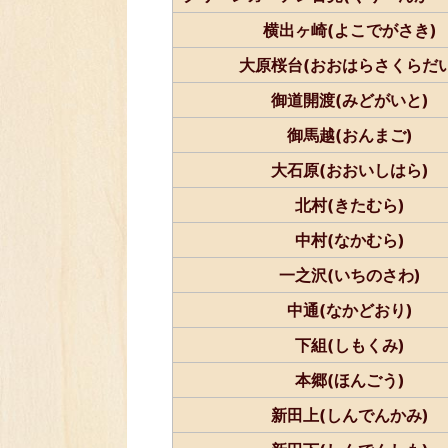
横出ヶ崎(よこでがさき)
大原桜台(おおはらさくらだい
御道開渡(みどがいと)
御馬越(おんまご)
大石原(おおいしはら)
北村(きたむら)
中村(なかむら)
一之沢(いちのさわ)
中通(なかどおり)
下組(しもくみ)
本郷(ほんごう)
新田上(しんでんかみ)