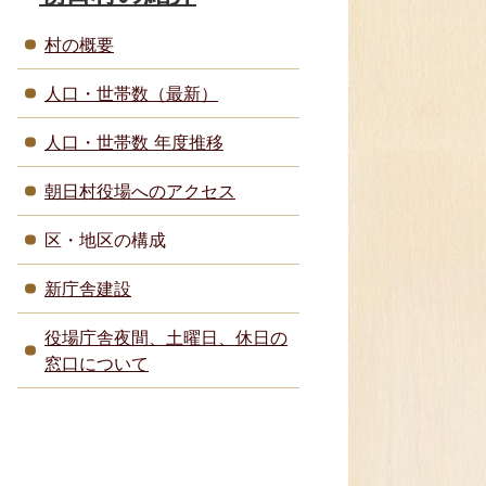
村の概要
人口・世帯数（最新）
人口・世帯数 年度推移
朝日村役場へのアクセス
区・地区の構成
新庁舎建設
役場庁舎夜間、土曜日、休日の
窓口について