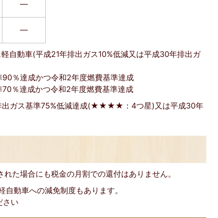
―
―
軽自動車(平成21年排出ガス10%低減又は平成30年排出ガ
準90％達成かつ令和2年度燃費基準達成
準70％達成かつ令和2年度燃費基準達成
排出ガス基準75%低減達成(★★★★：4つ星)又は平成30年
をされた場合にも税金の月割での還付はありません。
る軽自動車への減免制度もあります。
ださい