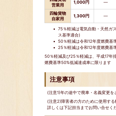
1,000円
―
営業用
四輪貨物
1,300円
―
自家用
75％軽減は電気自動・天然ガス
ス基準適合)
50％軽減は令和12年度燃費基
25％軽減は令和12年度燃費基
50％軽減及び25％軽減は、平成17年
燃費基準50%低減達成車に限ります
注意事項
(注意1)年の途中で廃車・名義変更
(注意2)障害者の方のために使用す
詳しくは下記担当までお問い合せく