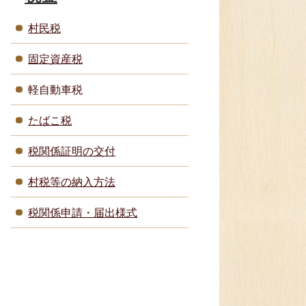
村民税
固定資産税
軽自動車税
たばこ税
税関係証明の交付
村税等の納入方法
税関係申請・届出様式