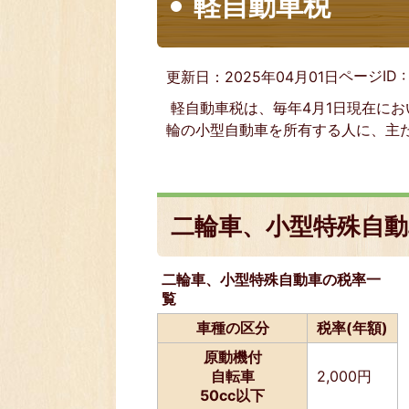
軽自動車税
ページID 
更新日：2025年04月01日
軽自動車税は、毎年4月1日現在に
輪の小型自動車を所有する人に、主
二輪車、小型特殊自動
二輪車、小型特殊自動車の税率一
覧
車種の区分
税率(年額)
原動機付
自転車
2,000円
50cc以下