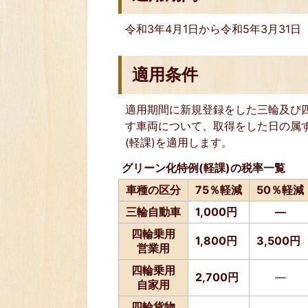
令和3年4月1日から令和5年3月31日
適用条件
適用期間に新規登録をした三輪及び四
す車両について、取得をした日の属
(軽課)を適用します。
グリーン化特例(軽課)の税率一覧
車種の区分
75％軽減
50％軽減
三輪自動車
1,000円
―
四輪乗用
1,800円
3,500円
営業用
四輪乗用
2,700円
―
自家用
四輪貨物