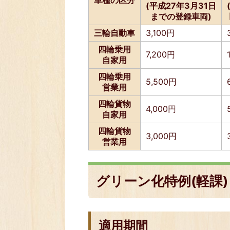
車種の区分
(平成27年3月31日
までの登録車両)
三輪自動車
3,100円
四輪乗用
7,200円
自家用
四輪乗用
5,500円
営業用
四輪貨物
4,000円
自家用
四輪貨物
3,000円
営業用
グリーン化特例(軽課)
適用期間