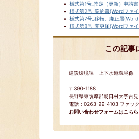
様式第1号_指定（更新）申請書(Wo
様式第2号_誓約書(Wordファイル:
様式第7号_移転、廃止届(Wordフ
様式第8号_変更届(Wordファイル:
この記事
建設環境課 上下水道環境係
〒390-1188
長野県東筑摩郡朝日村大字古見15
電話：0263-99-4103 ファック
お問い合わせフォームはこちら