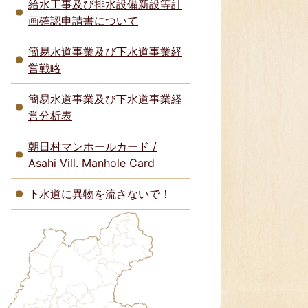
給水工事及び排水設備新設等計
画確認申請書について
簡易水道事業及び下水道事業経
営戦略
簡易水道事業及び下水道事業経
営分析表
朝日村マンホールカード /
Asahi Vill. Manhole Card
下水道に異物を流さないで！