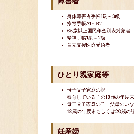
障害者
身体障害者手帳1級～3級
療育手帳A1～B2
65歳以上国民年金別表対象者
精神手帳1級～2級
自立支援医療受給者
ひとり親家庭等
母子父子家庭の親
養育している子の18歳の年度
母子父子家庭の子、父母のい
18歳の年度末もしくは20歳の
妊産婦