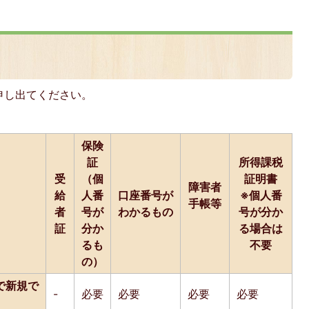
】
申し出てください。
保険
証
所得課税
受
（個
証明書
障害者
給
人番
口座番号が
※個人番
手帳等
者
号が
わかるもの
号が分か
証
分か
る場合は
るも
不要
の）
で新規で
-
必要
必要
必要
必要