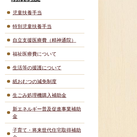
児童扶養手当
特別児童扶養手当
自立支援医療費（精神通院）
福祉医療費について
生活等の援護について
紙おむつの減免制度
生ごみ処理機購入補助金
新エネルギー普及促進事業補助
金
子育て・将来世代住宅取得補助