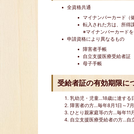
全資格共通
マイナンバーカード（
転入された方は、所得
※マイナンバーカード
申請資格により異なるもの
障害者手帳
自立支援医療受給者証
母子手帳
受給者証の有効期限に
乳幼児・児童…18歳に達する
障害者の方…毎年8月1日～7
ひとり親家庭等の方…毎年11月
自立支援医療受給者の方…自