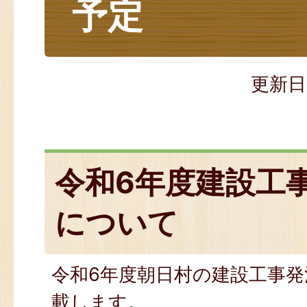
予定
更新日
令和6年度建設工
について
令和6年度朝日村の建設工事
載します。