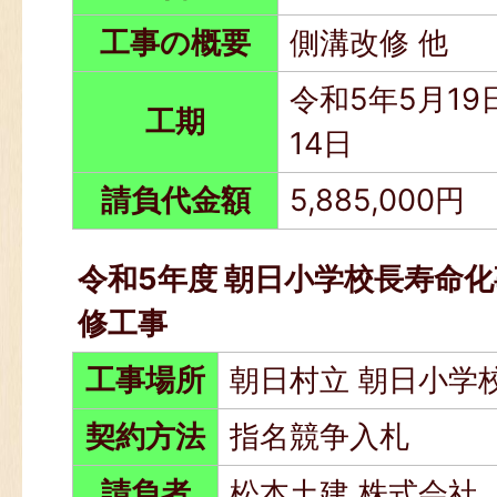
工事の概要
側溝改修 他
令和5年5月19
工期
14日
請負代金額
5,885,000円
令和5年度 朝日小学校長寿命
修工事
工事場所
朝日村立 朝日小学
契約方法
指名競争入札
請負者
松本土建 株式会社