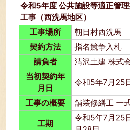
令和5年度 公共施設等適正管理
工事（西洗馬地区）
工事場所
朝日村西洗馬
契約方法
指名競争入札
請負者
清沢土建 株式
当初契約年
令和5年7月25
月日
工事の概要
舗装修繕工 一
令和5年7月25日
工期
月28日