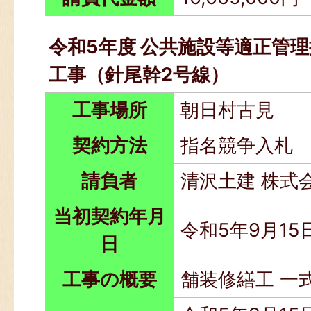
令和5年度 公共施設等適正管理
工事（針尾幹2号線）
工事場所
朝日村古見
契約方法
指名競争入札
請負者
清沢土建 株式
当初契約年月
令和5年9月15
日
工事の概要
舗装修繕工 一