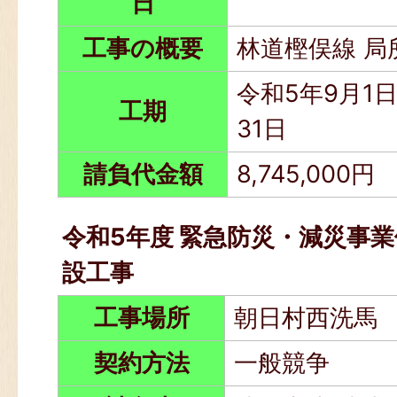
日
工事の概要
林道樫俣線 局
令和5年9月1日
工期
31日
請負代金額
8,745,000円
令和5年度 緊急防災・減災事業
設工事
工事場所
朝日村西洗馬
契約方法
一般競争