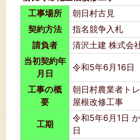
工事場所
朝日村古見
契約方法
指名競争入札
請負者
清沢土建 株式会
当初契約年
令和5年6月16日
月日
工事の概
朝日村農業者ト
要
屋根改修工事
令和5年6月1日 か
工期
日