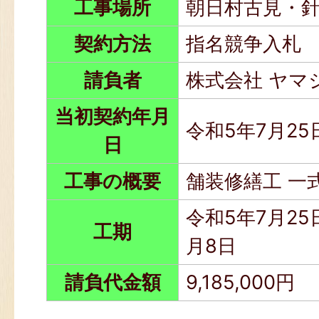
工事場所
朝日村古見・
契約方法
指名競争入札
請負者
株式会社 ヤマ
当初契約年月
令和5年7月25
日
工事の概要
舗装修繕工 一
令和5年7月25
工期
月8日
請負代金額
9,185,000円