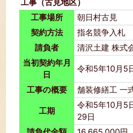
工事（古見地区）
工事場所
朝日村古見
契約方法
指名競争入札
請負者
清沢土建 株式
当初契約年月
令和5年10月5
日
工事の概要
舗装修繕工 一
令和5年10月5
工期
29日
請負代金額
16,665,000円