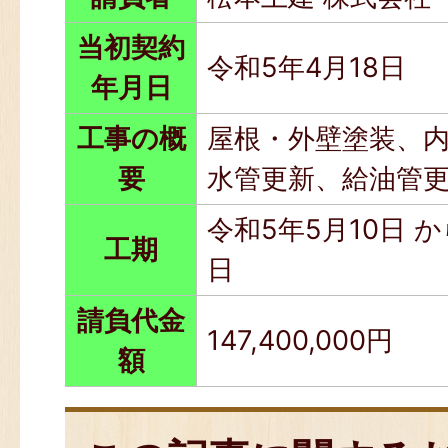
当初契約
令和5年4月18日
年月日
工事の概
屋根・外壁塗装、
要
水管更新、給油管
令和5年5月10日 か
工期
日
請負代金
147,400,000円
額