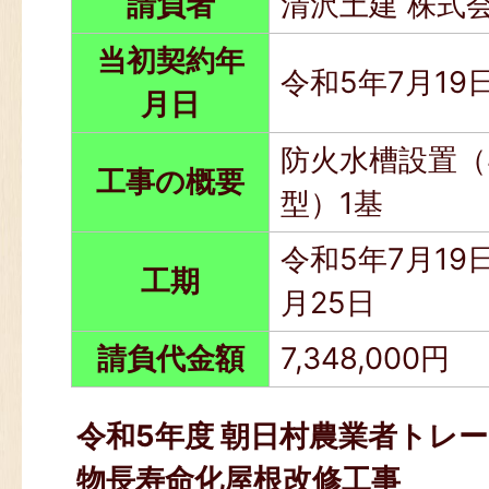
請負者
清沢土建 株式
当初契約年
令和5年7月19
月日
防火水槽設置（
工事の概要
型）1基
令和5年7月19日
工期
月25日
請負代金額
7,348,000円
令和5年度 朝日村農業者トレ
物長寿命化屋根改修工事