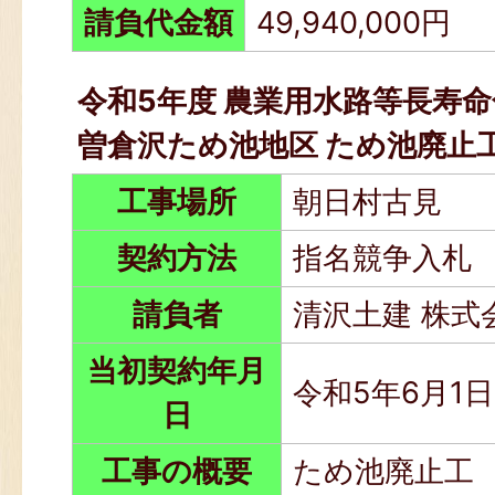
請負代金額
49,940,000円
令和5年度 農業用水路等長寿
曽倉沢ため池地区 ため池廃止
工事場所
朝日村古見
契約方法
指名競争入札
請負者
清沢土建 株式
当初契約年月
令和5年6月1日
日
工事の概要
ため池廃止工