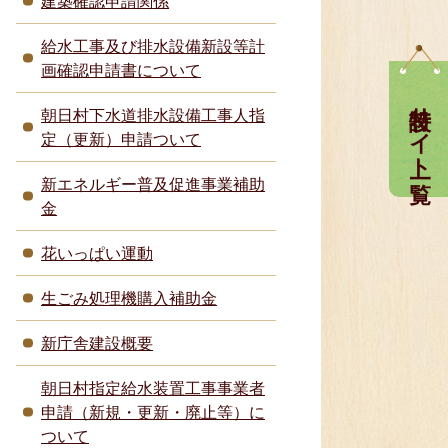
建築確認申請関係
給水工事及び排水設備新設等計
画確認申請書について
特設サイト一覧
朝日村下水道排水設備工事人指
定（更新）申請ついて
新エネルギー普及促進事業補助
金
花いっぱい運動
生ごみ処理機購入補助金
新庁舎建設概要
朝日村指定給水装置工事事業者
申請（新規・更新・廃止等）に
ついて