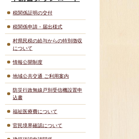
税関係証明の交付
税関係申請・届出様式
村県民税の給与からの特別徴収
について
情報公開制度
地域公共交通 ご利用案内
防災行政無線戸別受信機設置申
込書
福祉医療費について
官民境界確認について