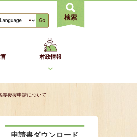
検索
Go
教育
村政情報
名義後援申請について
申請書ダウンロード