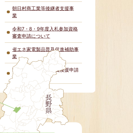
朝日村商工業等後継者支援事
業
令和7・8・9年度入札参加資格
審査申請について
省エネ家電製品普及促進補助事
業
朝日村教育委員会名義後援申請
について