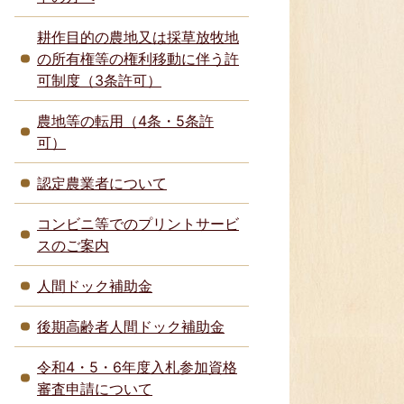
耕作目的の農地又は採草放牧地
の所有権等の権利移動に伴う許
可制度（3条許可）
農地等の転用（4条・5条許
可）
認定農業者について
コンビニ等でのプリントサービ
スのご案内
人間ドック補助金
後期高齢者人間ドック補助金
令和4・5・6年度入札参加資格
審査申請について