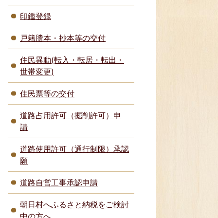
印鑑登録
戸籍謄本・抄本等の交付
住民異動(転入・転居・転出・
世帯変更)
住民票等の交付
道路占用許可（掘削許可）申
請
道路使用許可（通行制限）承認
願
道路自営工事承認申請
朝日村へふるさと納税をご検討
中の方へ