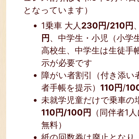
となっています）
1乗車 大人
230円/
210円
円
、中学生・小児（小学
高校生、中学生は生徒手
示が必要です
障がい者割引（付き添い
者手帳を提示）
110円
/
10
未就学児童だけで乗車の
110円/
100円
（同伴者1人
無料）
紙の回数券は廃止となり