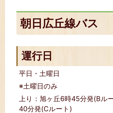
朝日広丘線バス
運行日
平日・土曜日
※土曜日のみ
上り：旭ヶ丘6時45分発(Bル
40分発(Cルート)