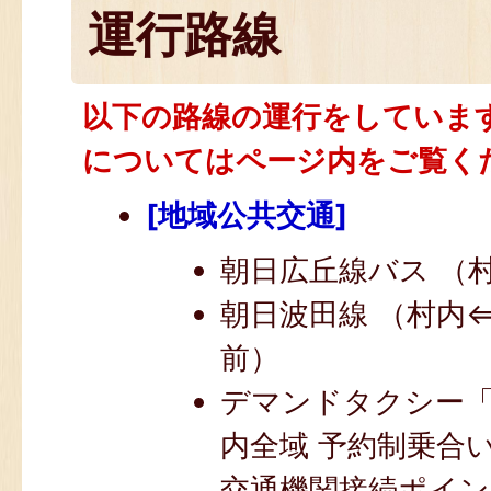
運行路線
以下の路線の運行をしていま
についてはページ内をご覧く
[地域公共交通]
朝日広丘線バス （
朝日波田線 （村内
前）
デマンドタクシー
内全域 予約制乗合
交通機関接続ポイン