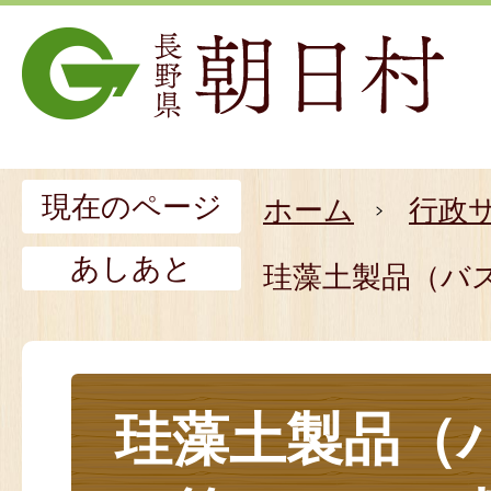
現在のページ
ホーム
行政
あしあと
珪藻土製品（バ
珪藻土製品（