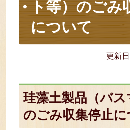
ト等）のごみ
について
更新日
珪藻土製品（バス
のごみ収集停止に