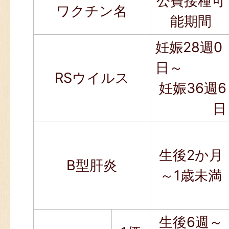
公費接種可
ワクチン名
能期間
妊娠28週0
日～
RSウイルス
妊娠36週6
日
生後2か月
B型肝炎
～1歳未満
生後6週～