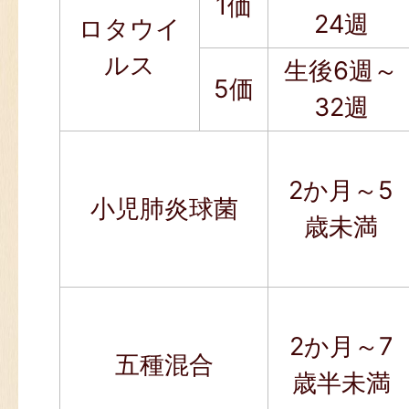
1価
24週
ロタウイ
ルス
生後6週～
5価
32週
2か月～5
小児肺炎球菌
歳未満
2か月～7
五種混合
歳半未満