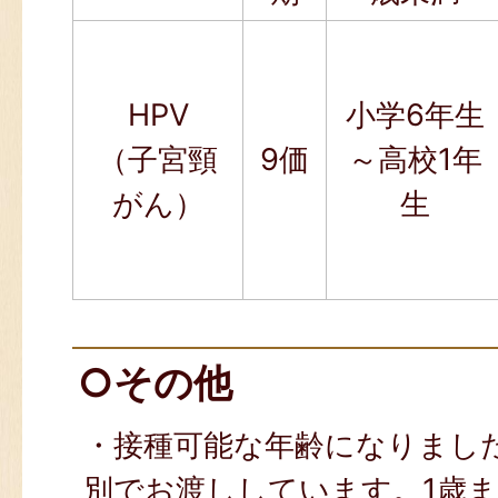
HPV
小学6年生
（子宮頸
9価
～高校1年
がん）
生
○その他
・接種可能な年齢になりまし
別でお渡ししています。1歳