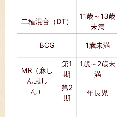
11歳～13歳
二種混合（DT）
未満
BCG
1歳未満
第1
1歳～2歳未
MR（麻し
期
満
ん風し
第2
ん）
年長児
期