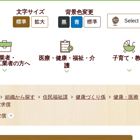
文字サイズ
背景色変更
業者・
医療・健康・福祉・介
子育て・
工業者の方へ
護
組織から探す
住民福祉課
健康づくり係
健康・医療
償求償
求償