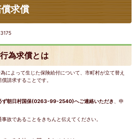
賠償求償
:
3175
者行為求償とは
行為によって生じた保険給付について、市町村が立て替え
賠償請求することです。
必ず朝日村国保(0263-99-2540)へ
ご連絡いただき
、申
通事故であることをきちんと伝えてください。