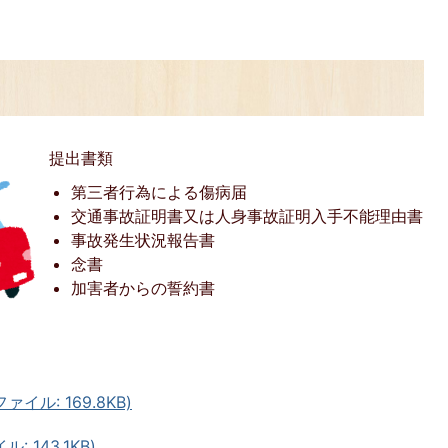
提出書類
第三者行為による傷病届
交通事故証明書又は人身事故証明入手不能理由書
事故発生状況報告書
念書
加害者からの誓約書
イル: 169.8KB)
 143.1KB)