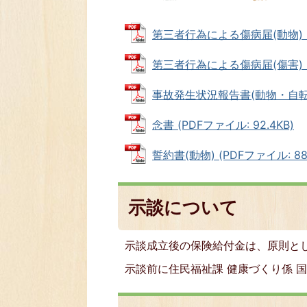
第三者行為による傷病届(動物) (PD
第三者行為による傷病届(傷害) (P
事故発生状況報告書(動物・自転車・
念書 (PDFファイル: 92.4KB)
誓約書(動物) (PDFファイル: 88.
示談について
示談成立後の保険給付金は、原則と
示談前に住民福祉課 健康づくり係 