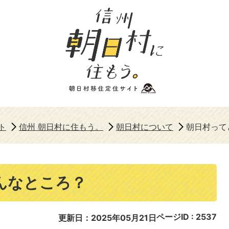
ト
信州 朝日村に住もう。
朝日村について
朝日村って
んなところ？
ページID :
2537
更新日：2025年05月21日