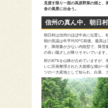
見渡す限り一面の高原野菜の畑と、
舎の風景に出会う。
信州の真ん中、朝日
朝日村は信州のほぼ中央に位置し、
朝の気温は年平均10℃前後。最高は
す。降雨量が少ない内陸型で、降雪
の良い陽ざしが降りそそいでいます
村の87%を山林が占めていますが、
いに区画整理された大規模な畑が一
ツの一大産地として知られ、白菜、