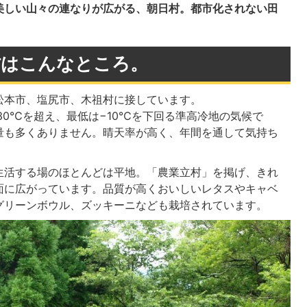
美しい山々の連なりが広がる、朝日村。都市化されない田
村はこんなところ。
松本市、塩尻市、木祖村に接しています。
30℃を超え、最低は−10℃を下回る準高冷地の気候で
量も多くありません。晴天率が高く、年間を通して気持ち
。
生活する場のほとんどは平地。「農業立村」を掲げ、きれ
面に広がっています。品質が高くおいしいレタスやキャベ
グリーンボウル、ズッキーニなども栽培されています。