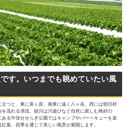
慢です。いつまでも眺めていたい風
に立つと、東に美ヶ原、南東に遠く八ヶ岳、西には朝日村
内を流れる清流、鎖川は川遊びなど自然に親しむ格好の
にある中俣せせらぎ公園ではキャンプやバーベキューを楽
は紅葉。四季を通じて美しい風景が展開します。