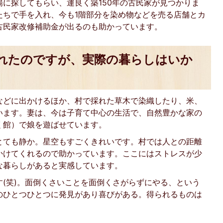
に探してもらい、運良く築150年の古民家が見つかりま
たちで手を入れ、今も1階部分を染め物などを売る店舗とカ
古民家改修補助金が出るのも助かっています。
れたのですが、実際の暮らしはいか
などに出かけるほか、村で採れた草木で染織したり、米、
います。妻は、今は子育て中心の生活で、自然豊かな家の
く館）で娘を遊ばせています。
とても静か。星空もすごくきれいです。村では人との距離
かけてくれるので助かっています。ここにはストレスが少
な暮らしがあると実感しています。
(笑)。面倒くさいことを面倒くさがらずにやる、という
のひとつひとつに発見があり喜びがある。得られるものは