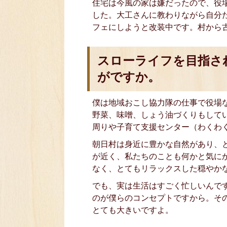
住宅は今風の家は嫌だったので、役場
した。大工さんに教わりながら自分
フェにしようと改装中です。村から
スローライフを目指さ
がですか。
僕は地域おこし協力隊の仕事で役場
野菜、味噌、しょう油づくりもして
周りや子育て支援センター（わくわ
朝日村は身近に豊かな自然があり、
が近く、私たちのことも何かと気に
なく、とてもリラックスした穏やか
でも、実は生活はすごく忙しいんです
のが僕らのコンセプトですから。そ
とても大きいですよ。