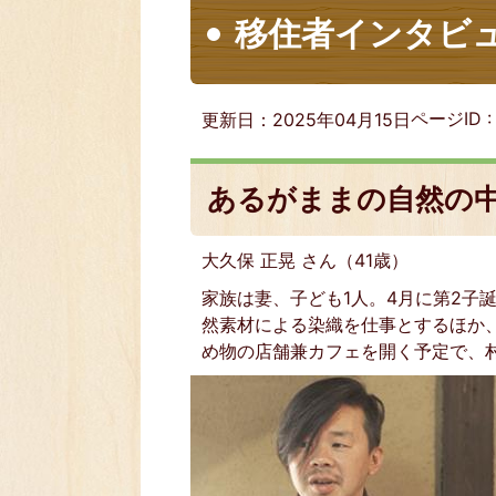
移住者インタビュ
ページID 
更新日：2025年04月15日
あるがままの自然の
大久保 正晃 さん（41歳）
家族は妻、子ども1人。4月に第2子
然素材による染織を仕事とするほか、
め物の店舗兼カフェを開く予定で、