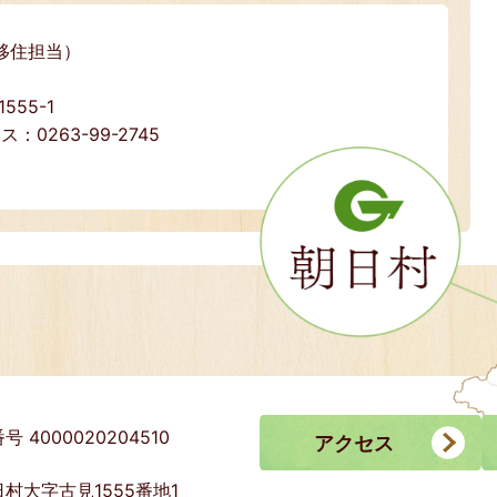
移住担当）
55-1
ス：0263-99-2745
号 4000020204510
アクセス
村大字古見1555番地1