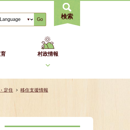
検索
Go
教育
村政情報
・定住
移住支援情報