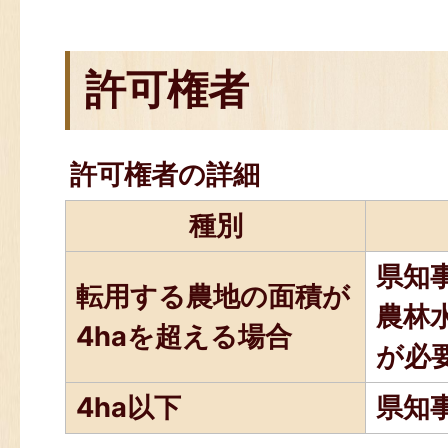
許可権者
許可権者の詳細
種別
県知
転用する農地の面積が
農林
4haを超える場合
が必
4ha以下
県知