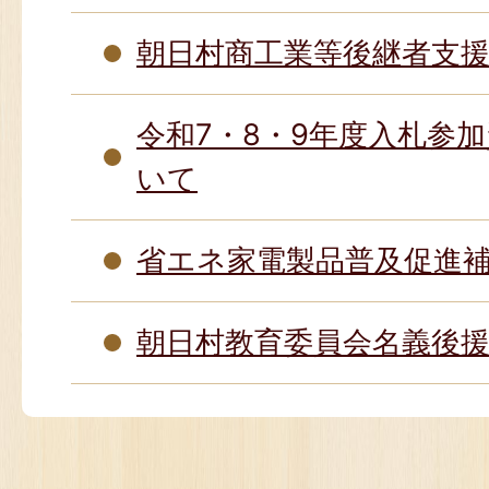
朝日村商工業等後継者支
令和7・8・9年度入札参
いて
省エネ家電製品普及促進
朝日村教育委員会名義後