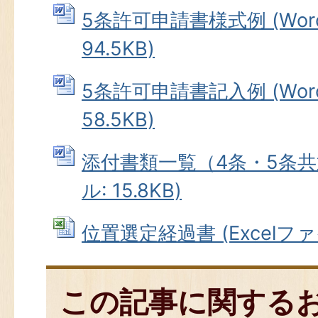
5条許可申請書様式例 (Wor
94.5KB)
5条許可申請書記入例 (Wor
58.5KB)
添付書類一覧（4条・5条共通
ル: 15.8KB)
位置選定経過書 (Excelファイル
この記事に関する